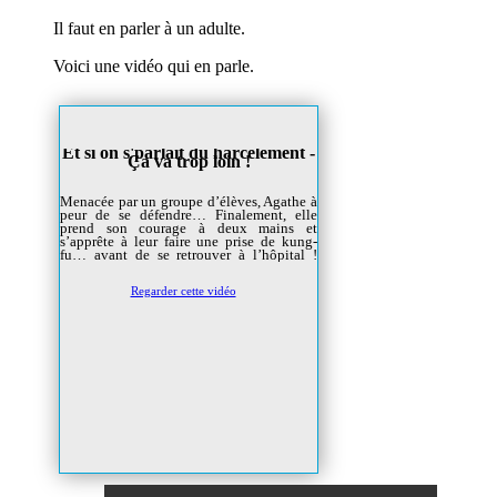
Il faut en parler à un adulte.
Voici une vidéo qui en parle.
Et si on s'parlait du harcèlement -
Ça va trop loin !
Menacée par un groupe d’élèves, Agathe à
peur de se défendre… Finalement, elle
prend son courage à deux mains et
s’apprête à leur faire une prise de kung-
fu… avant de se retrouver à l’hôpital !
Qu’a-t-elle bien pu faire ? La prochaine
fois, elle trouvera une solution non-
Regarder cette vidéo
violente pour se défendre !