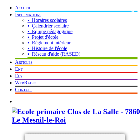
×
Accueil
Informations
▪ Horaires scolaires
▪ Calendrier scolaire
▪ Équipe pédagogique
▪ Projet d'école
▪ Règlement intérieur
▪ Histoire de l'école
▪ Réseau d'aide (RASED)
Articles
Ent
Els
WebRadio
Contact
Mot de passe oublié ? Cliquez ici !