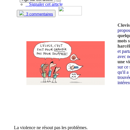
Signaler cet article
3 commentaires
Clovis
propos
quelq
mots s
harcè
et part
avec n
une v
sur ce 
qu'il a
trouvé
intéres
La violence ne résout pas les problèmes.