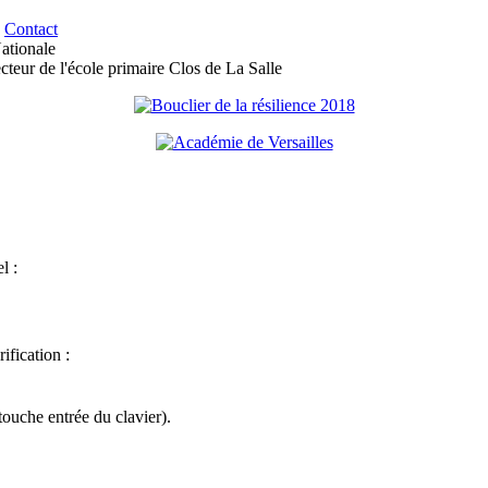
•
Contact
ationale
ur de l'école primaire Clos de La Salle
l :
ification :
touche entrée du clavier).