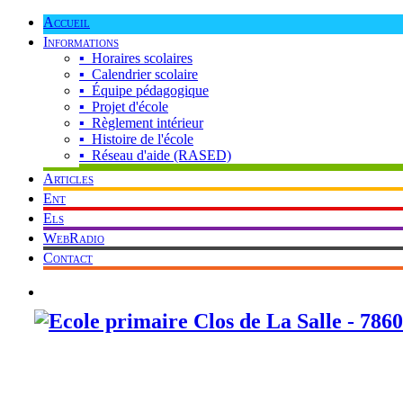
Accueil
Informations
▪ Horaires scolaires
▪ Calendrier scolaire
▪ Équipe pédagogique
▪ Projet d'école
▪ Règlement intérieur
▪ Histoire de l'école
▪ Réseau d'aide (RASED)
Articles
Ent
Els
WebRadio
Contact
Mot de passe oublié ? Cliquez ici !