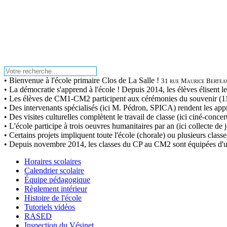
• Bienvenue à l'école primaire Clos de La Salle !
31 rue Maurice Bertea
• La démocratie s'apprend à l'école ! Depuis 2014, les élèves élisent leu
• Les élèves de CM1-CM2 participent aux cérémonies du souvenir (11
• Des intervenants spécialisés (ici M. Pédron, SPICA) rendent les app
• Des visites culturelles complètent le travail de classe (ici ciné-conce
• L'école participe à trois oeuvres humanitaires par an (ici collecte de j
• Certains projets impliquent toute l'école (chorale) ou plusieurs clas
• Depuis novembre 2014, les classes du CP au CM2 sont équipées d'u
Horaires scolaires
Calendrier scolaire
Équipe pédagogique
Règlement intérieur
Histoire de l'école
Tutoriels vidéos
RASED
Inspection du Vésinet