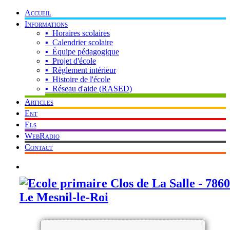
Accueil
Informations
▪ Horaires scolaires
▪ Calendrier scolaire
▪ Équipe pédagogique
▪ Projet d'école
▪ Règlement intérieur
▪ Histoire de l'école
▪ Réseau d'aide (RASED)
Articles
Ent
Els
WebRadio
Contact
Mot de passe oublié ? Cliquez ici !